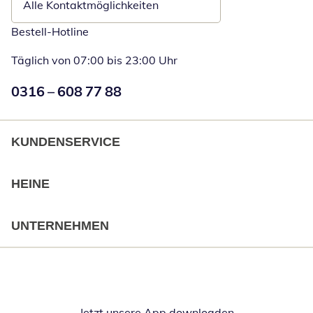
Alle Kontaktmöglichkeiten
Bestell-Hotline
Täglich von 07:00 bis 23:00 Uhr
Numéro de téléphone:
0316 – 608 77 88
Öffnet Telefon
KUNDENSERVICE
HEINE
UNTERNEHMEN
Jetzt unsere App downloaden
Öffnet in neue