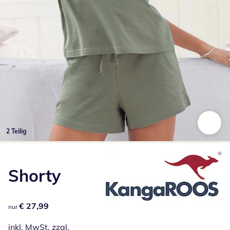
2 Teilig
Zum Vergrößern auf das Bild klicken
Shorty
€ 27,99
€ 27,99
nur
inkl. MwSt. zzgl.