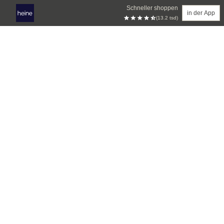
Schneller shoppen
in der App
(13.2 tsd)
Zum Hauptinhalt springen