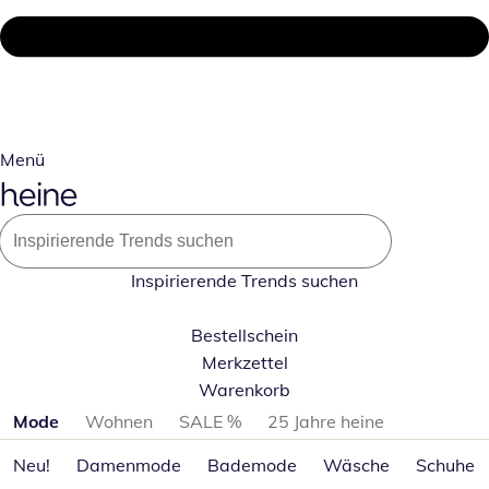
Menü
Inspirierende Trends suchen
Bestellschein
Merkzettel
Warenkorb
Produktkategorien überspringen
Mode
Wohnen
SALE %
25 Jahre heine
Neu!
Damenmode
Bademode
Wäsche
Schuhe