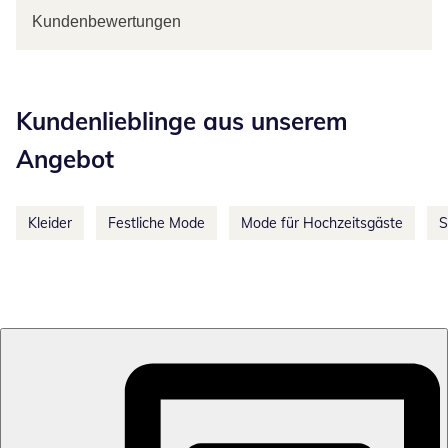
Kundenbewertungen
Kategorie-Empfehlungen überspringen
Kundenlieblinge aus unserem
Angebot
Kleider
Festliche Mode
Mode für Hochzeitsgäste
S