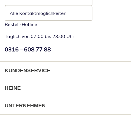
Öffnet E-Mail-Client
Alle Kontaktmöglichkeiten
Bestell-Hotline
Täglich von 07:00 bis 23:00 Uhr
Numéro de téléphone:
0316 – 608 77 88
Öffnet Telefon
KUNDENSERVICE
HEINE
UNTERNEHMEN