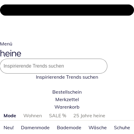
Menü
Inspirierende Trends suchen
Bestellschein
Merkzettel
Warenkorb
Produktkategorien überspringen
Mode
Wohnen
SALE %
25 Jahre heine
Neu!
Damenmode
Bademode
Wäsche
Schuhe