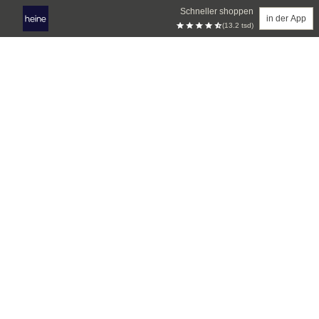
Schneller shoppen
in der App
(13.2 tsd)
Zum Hauptinhalt springen