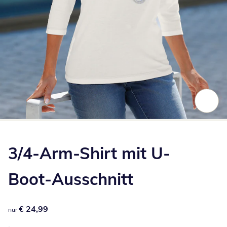
Zum Vergrößern auf das Bild klicken
3/4-Arm-Shirt mit U-
Boot-Ausschnitt
€ 24,99
€ 24,99
nur