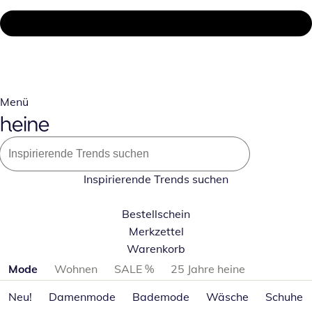
Menü
Inspirierende Trends suchen
Bestellschein
Merkzettel
Warenkorb
Produktkategorien überspringen
Mode
Wohnen
SALE %
25 Jahre heine
Neu!
Damenmode
Bademode
Wäsche
Schuhe