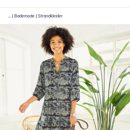
|
|
...
Bademode
Strandkleider