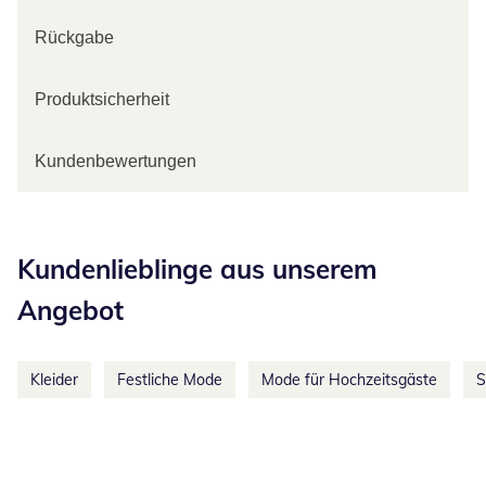
Rückgabe
Produktsicherheit
Kundenbewertungen
Kategorie-Empfehlungen überspringen
Kundenlieblinge aus unserem
Angebot
Kleider
Festliche Mode
Mode für Hochzeitsgäste
S