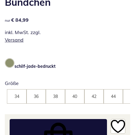
Bündchen
€ 84,99
€ 84,99
nur
inkl. MwSt. zzgl.
Versand
schilf-jade-bedruckt
Größe
34
36
38
40
42
44
46