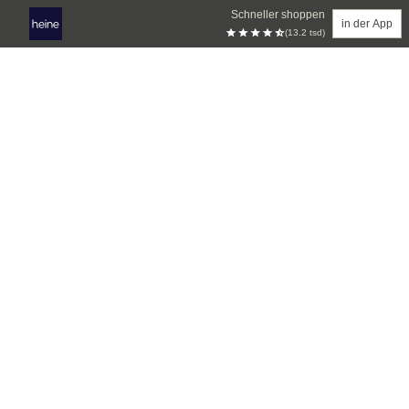
Schneller shoppen
in der App
(13.2 tsd)
Zum Hauptinhalt springen