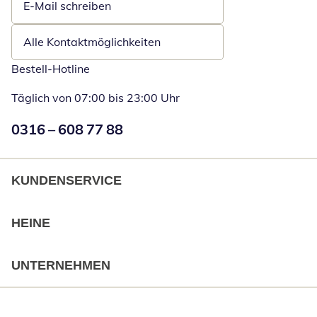
E-Mail schreiben
Öffnet E-Mail-Client
Alle Kontaktmöglichkeiten
Bestell-Hotline
Täglich von 07:00 bis 23:00 Uhr
Numéro de téléphone:
0316 – 608 77 88
Öffnet Telefon
KUNDENSERVICE
HEINE
UNTERNEHMEN