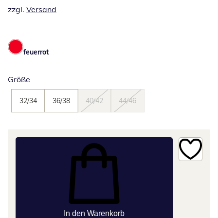
zzgl.
Versand
feuerrot
Größe
32/34
36/38
40/42
44/46
In den Warenkorb