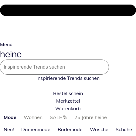
Menü
Inspirierende Trends suchen
Bestellschein
Merkzettel
Warenkorb
Produktkategorien überspringen
Mode
Wohnen
SALE %
25 Jahre heine
Neu!
Damenmode
Bademode
Wäsche
Schuhe