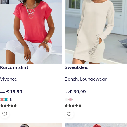
€ 19,99
Kurzarmshirt
€ 39,99
Sweatkleid
Vivance
Bench. Loungewear
€ 19,99
€ 19,99
€ 39,99
€ 39,99
nur
ab
+9