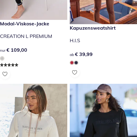
€ 109,00
Modal-Viskose-Jacke
€ 39,99
Kapuzensweatshirt
CREATION L PREMIUM
H.I.S
€ 109,00
€ 109,00
nur
€ 39,99
€ 39,99
ab