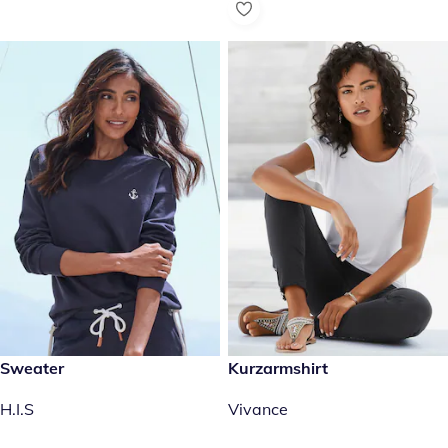
€ 29,99
Sweater
€ 19,99
Kurzarmshirt
H.I.S
Vivance