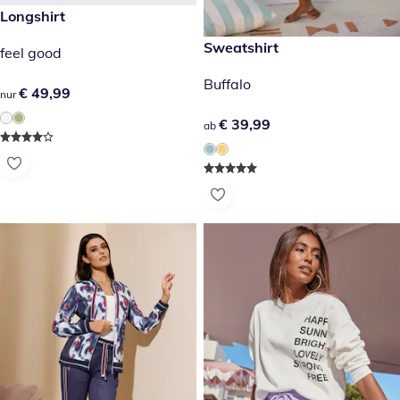
€ 49,99
Longshirt
€ 39,99
Sweatshirt
feel good
Buffalo
€ 49,99
€ 49,99
nur
€ 39,99
€ 39,99
ab