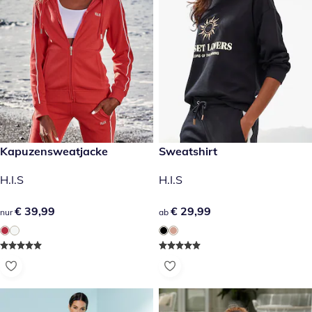
€ 39,99
Kapuzensweatjacke
€ 29,99
Sweatshirt
H.I.S
H.I.S
€ 39,99
€ 39,99
€ 29,99
€ 29,99
nur
ab