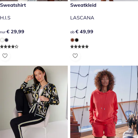
€ 29,99
Sweatshirt
€ 49,99
Sweatkleid
H.I.S
LASCANA
€ 29,99
€ 29,99
€ 49,99
€ 49,99
nur
ab