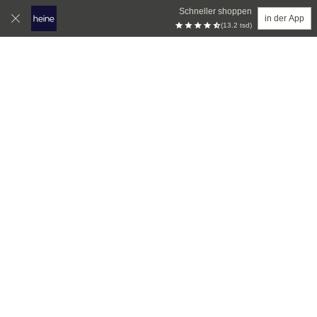
Schneller shoppen
in der App
(13.2 tsd)
Zum Hauptinhalt springen