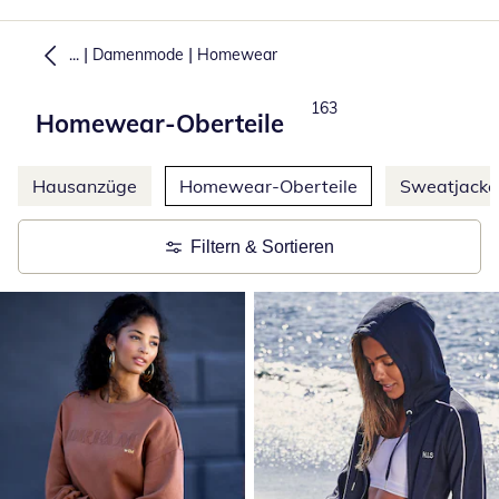
|
|
...
Damenmode
Homewear
Total number of products:
163
Homewear-Oberteile
Weitere Kategorien überspringen
Hausanzüge
Homewear-Oberteile
Sweatjacke
Filtern & Sortieren