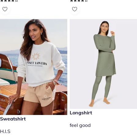
€ 49,99
Longshirt
€ 29,99
Sweatshirt
feel good
H.I.S