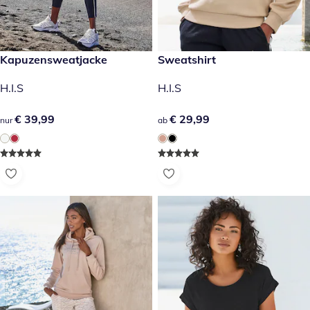
€ 39,99
Kapuzensweatjacke
€ 29,99
Sweatshirt
H.I.S
H.I.S
€ 39,99
€ 39,99
€ 29,99
€ 29,99
nur
ab