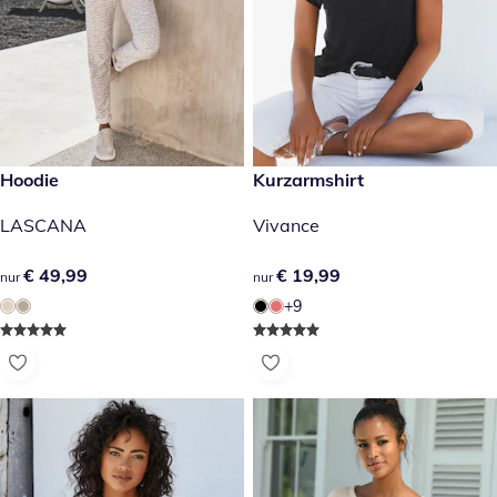
€ 49,99
Hoodie
€ 19,99
Kurzarmshirt
LASCANA
Vivance
€ 49,99
€ 49,99
€ 19,99
€ 19,99
nur
nur
+9