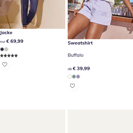
€ 69,99
Jacke
€ 69,99
€ 69,99
nur
€ 39,99
Sweatshirt
Buffalo
€ 39,99
€ 39,99
ab