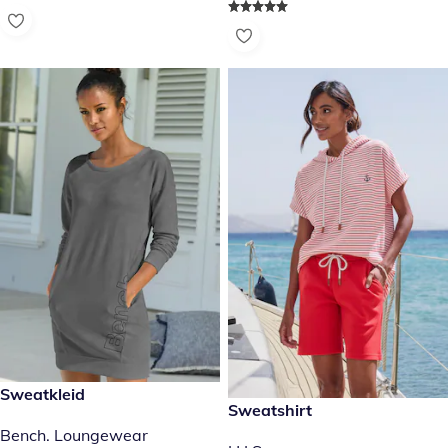
€ 39,99
Sweatkleid
€ 36,99
Sweatshirt
Bench. Loungewear