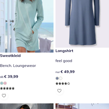
€ 49,99
Longshirt
€ 39,99
Sweatkleid
feel good
Bench. Loungewear
€ 49,99
€ 49,99
nur
€ 39,99
€ 39,99
ab