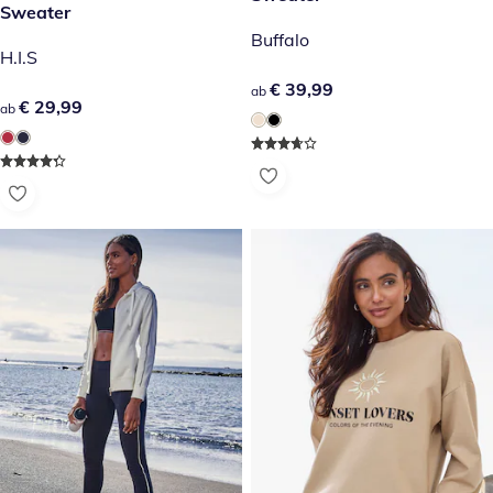
€ 29,99
Sweater
Buffalo
H.I.S
€ 39,99
€ 39,99
ab
€ 29,99
€ 29,99
ab