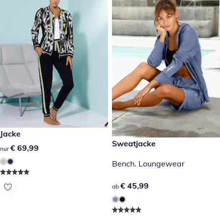
€ 69,99
Jacke
€ 45,99
Sweatjacke
€ 69,99
€ 69,99
nur
Bench. Loungewear
€ 45,99
€ 45,99
ab