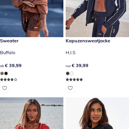
€ 39,99
Sweater
€ 39,99
Kapuzensweatjacke
Buffalo
H.I.S
€ 39,99
€ 39,99
€ 39,99
€ 39,99
ab
nur