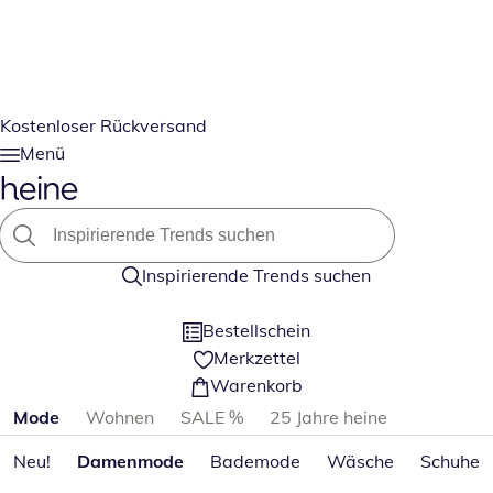
Kostenloser Rückversand
Menü
Inspirierende Trends suchen
Bestellschein
Merkzettel
Warenkorb
Produktkategorien überspringen
Mode
Wohnen
SALE %
25 Jahre heine
Neu!
Damenmode
Bademode
Wäsche
Schuhe