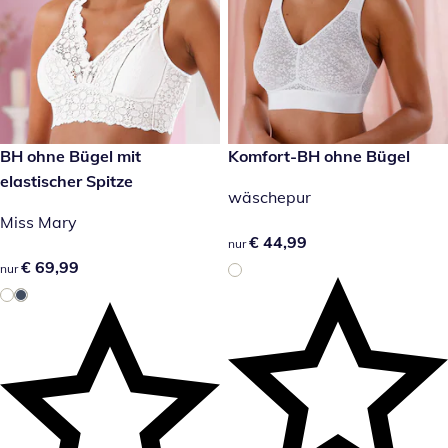
€ 69,99
BH ohne Bügel mit
€ 44,99
Komfort-BH ohne Bügel
elastischer Spitze
wäschepur
Miss Mary
€ 44,99
€ 44,99
nur
€ 69,99
€ 69,99
nur