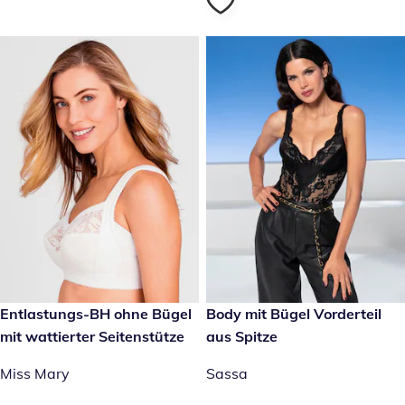
€ 69,99
Entlastungs-BH ohne Bügel
€ 49,99
Body mit Bügel Vorderteil
mit wattierter Seitenstütze
aus Spitze
Miss Mary
Sassa