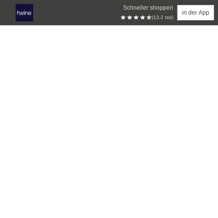
Schneller shoppen
in der App
(13.2 tsd)
Zum Hauptinhalt springen