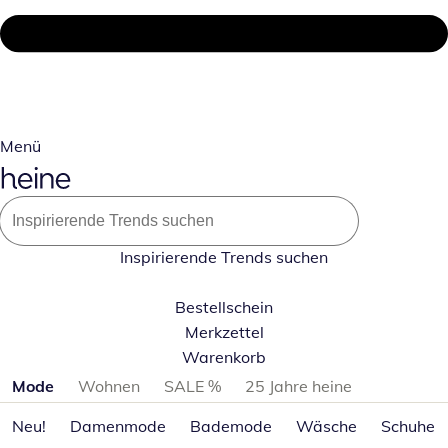
Menü
Inspirierende Trends suchen
Bestellschein
Merkzettel
Warenkorb
Produktkategorien überspringen
Mode
Wohnen
SALE %
25 Jahre heine
Neu!
Damenmode
Bademode
Wäsche
Schuhe