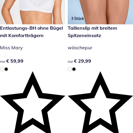
3 Stück
€ 59,99
Entlastungs-BH ohne Bügel
€ 29,99
Taillenslip mit breitem
mit Komfortträgern
Spitzeneinsatz
Miss Mary
wäschepur
€ 59,99
€ 59,99
€ 29,99
€ 29,99
nur
nur