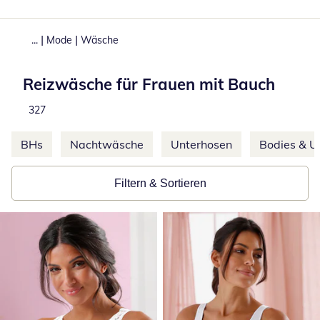
|
|
...
Mode
Wäsche
Reizwäsche für Frauen mit Bauch
Total number of products:
327
Weitere Kategorien überspringen
BHs
Nachtwäsche
Unterhosen
Bodies & 
Filtern & Sortieren