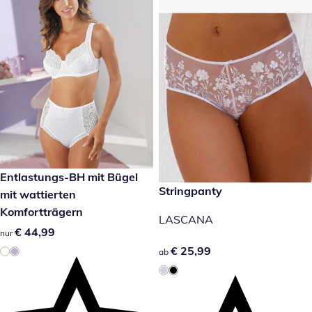
€ 44,99
Entlastungs-BH mit Bügel
€ 25,99
Stringpanty
mit wattierten
Komfortträgern
LASCANA
€ 44,99
€ 44,99
nur
€ 25,99
€ 25,99
ab