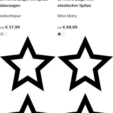
überzogen
elastischer Spitze
wäschepur
Miss Mary
€ 37,99
€ 37,99
€ 69,99
€ 69,99
nur
nur