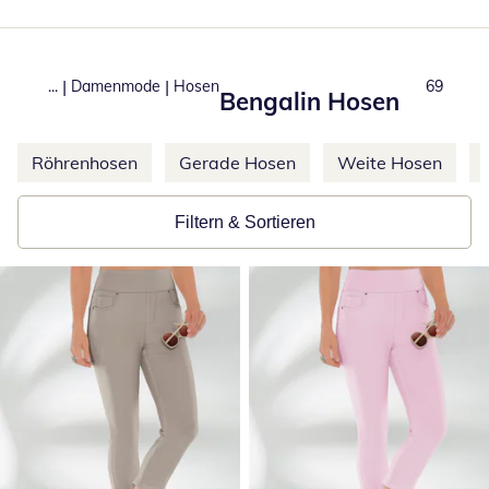
|
|
...
Damenmode
Hosen
Total nu
69
Bengalin Hosen
Weitere Kategorien überspringen
Röhrenhosen
Gerade Hosen
Weite Hosen
Filtern & Sortieren