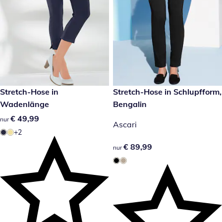
€ 49,99
Stretch-Hose in
€ 89,99
Stretch-Hose in Schlupfform,
Wadenlänge
Bengalin
€ 49,99
€ 49,99
nur
Ascari
+2
€ 89,99
€ 89,99
nur