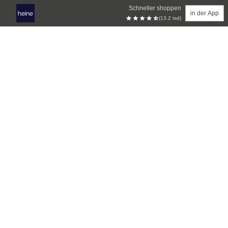
Schneller shoppen
in der App
(13.2 tsd)
Zum Hauptinhalt springen