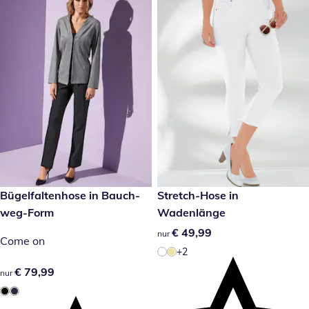
€ 79,99
Bügelfaltenhose in Bauch-
€ 49,99
Stretch-Hose in
weg-Form
Wadenlänge
€ 49,99
€ 49,99
nur
Come on
+2
€ 79,99
€ 79,99
nur