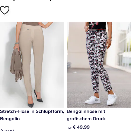
€ 89,99
Stretch-Hose in Schlupfform,
€ 49,99
Bengalinhose mit
Bengalin
grafischem Druck
€ 49,99
€ 49,99
nur
Ascari