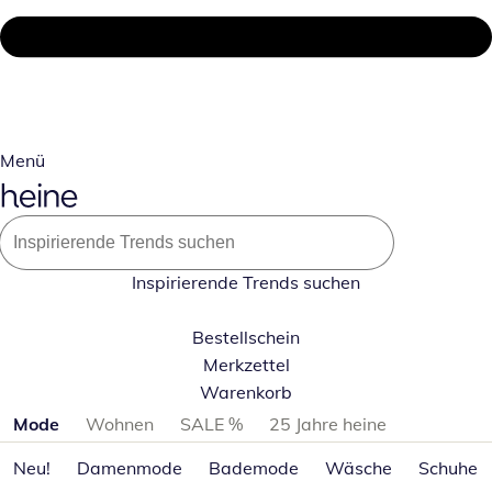
Menü
Inspirierende Trends suchen
Bestellschein
Merkzettel
Warenkorb
Produktkategorien überspringen
Mode
Wohnen
SALE %
25 Jahre heine
Neu!
Damenmode
Bademode
Wäsche
Schuhe