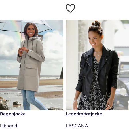
€ 134,99
Regenjacke
€ 134,99
Lederimitatjacke
Elbsand
LASCANA