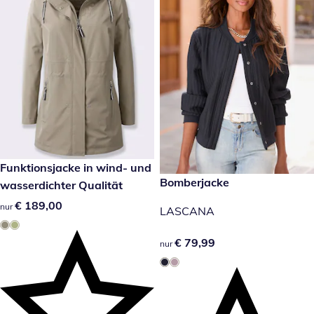
€ 189,00
Funktionsjacke in wind- und
€ 79,99
Bomberjacke
wasserdichter Qualität
€ 189,00
€ 189,00
nur
LASCANA
€ 79,99
€ 79,99
nur