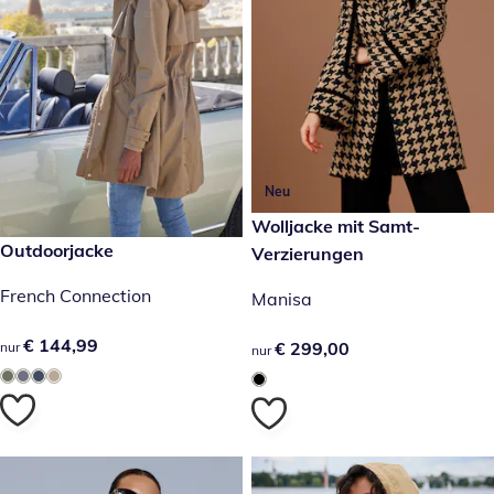
Neu
€ 299,00
Wolljacke mit Samt-
€ 144,99
Outdoorjacke
Verzierungen
French Connection
Manisa
€ 144,99
€ 144,99
€ 299,00
€ 299,00
nur
nur