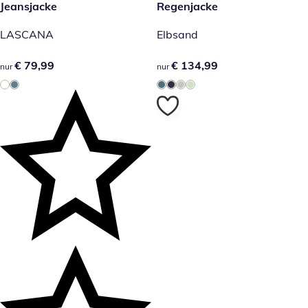
€ 79,99
Jeansjacke
€ 134,99
Regenjacke
LASCANA
Elbsand
€ 79,99
€ 79,99
€ 134,99
€ 134,99
nur
nur