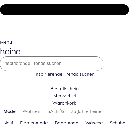
Menü
Inspirierende Trends suchen
Bestellschein
Merkzettel
Warenkorb
Produktkategorien überspringen
Mode
Wohnen
SALE %
25 Jahre heine
Neu!
Damenmode
Bademode
Wäsche
Schuhe