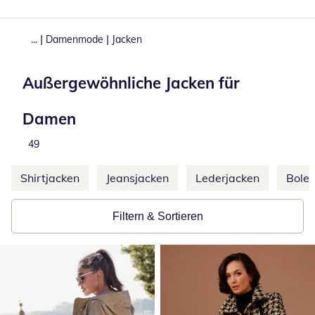
|
|
...
Damenmode
Jacken
Außergewöhnliche Jacken für
Damen
Total number of products:
49
Weitere Kategorien überspringen
Shirtjacken
Jeansjacken
Lederjacken
Boler
Filtern & Sortieren