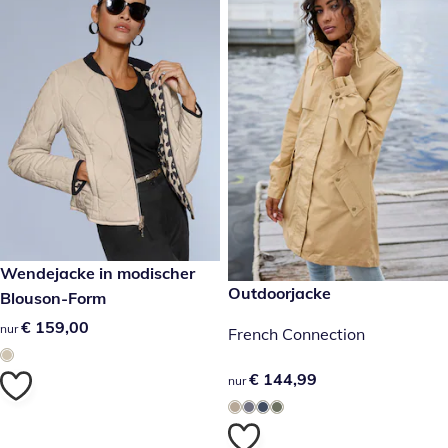
€ 159,00
Wendejacke in modischer
€ 144,99
Outdoorjacke
Blouson-Form
€ 159,00
€ 159,00
nur
French Connection
€ 144,99
€ 144,99
nur