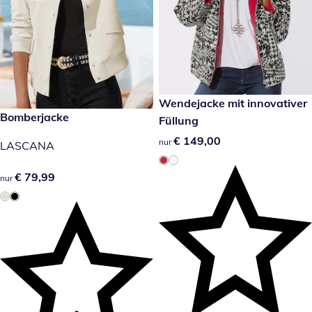
€ 149,00
Wendejacke mit innovativer
€ 79,99
Bomberjacke
Füllung
€ 149,00
€ 149,00
nur
LASCANA
€ 79,99
€ 79,99
nur