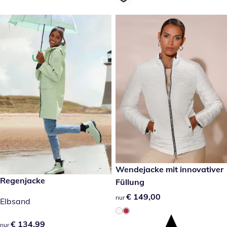
€ 149,00
Wendejacke mit innovativer
€ 134,99
Regenjacke
Füllung
€ 149,00
€ 149,00
nur
Elbsand
€ 134,99
€ 134,99
nur