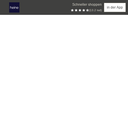
Schneller shoppen
in der App
(13.2 tsd)
Zum Hauptinhalt springen