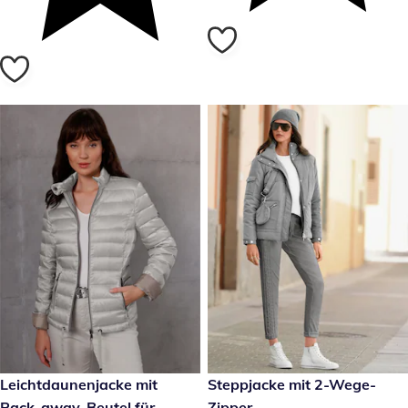
€ 209,00
Leichtdaunenjacke mit
€ 139,00
Steppjacke mit 2-Wege-
Pack-away-Beutel für
Zipper