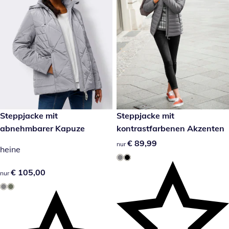
€ 105,00
Steppjacke mit
€ 89,99
Steppjacke mit
abnehmbarer Kapuze
kontrastfarbenen Akzenten
€ 89,99
€ 89,99
nur
heine
€ 105,00
€ 105,00
nur