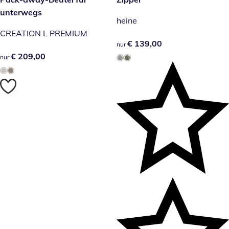
unterwegs
heine
CREATION L PREMIUM
€ 139,00
€ 139,00
nur
€ 209,00
€ 209,00
nur