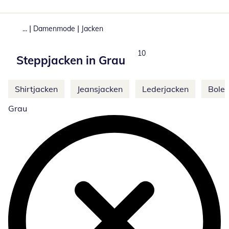
|
|
...
Damenmode
Jacken
Total number of products:
10
Steppjacken in Grau
Weitere Kategorien überspringen
Shirtjacken
Jeansjacken
Lederjacken
Boler
Grau