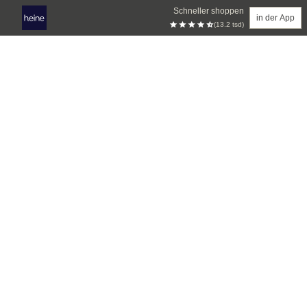
Schneller shoppen
in der App
(13.2 tsd)
Zum Hauptinhalt springen