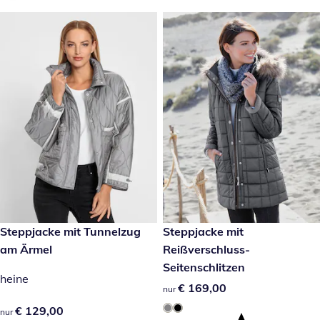
€ 129,00
Steppjacke mit Tunnelzug
€ 169,00
Steppjacke mit
am Ärmel
Reißverschluss-
Seitenschlitzen
heine
€ 169,00
€ 169,00
nur
€ 129,00
€ 129,00
nur