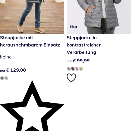
Neu
€ 129,00
Steppjacke mit
€ 99,99
Steppjacke in
herausnehmbarem Einsatz
kontrastreicher
Verarbeitung
heine
€ 99,99
€ 99,99
nur
€ 129,00
€ 129,00
nur