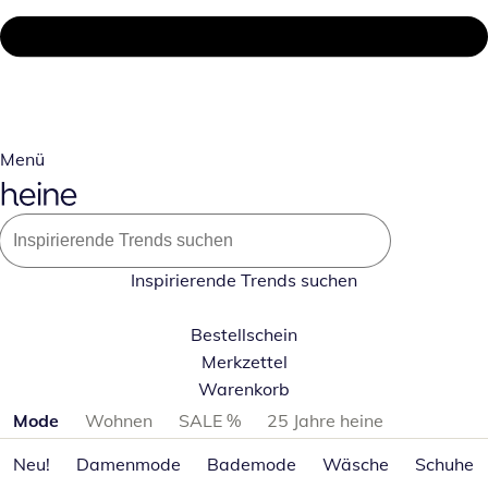
Menü
Inspirierende Trends suchen
Bestellschein
Merkzettel
Warenkorb
Produktkategorien überspringen
Mode
Wohnen
SALE %
25 Jahre heine
Neu!
Damenmode
Bademode
Wäsche
Schuhe