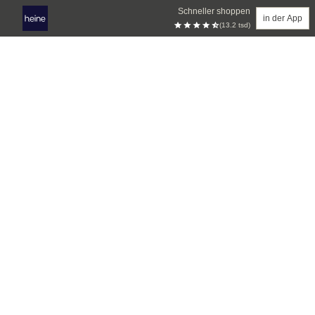
Schneller shoppen
in der App
(13.2 tsd)
Zum Hauptinhalt springen