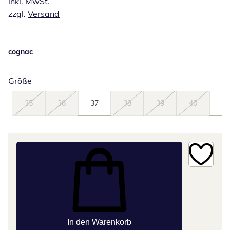
inkl. MwSt.
zzgl.
Versand
cognac
Größe
35
36
37
38
39
40
41
In den Warenkorb