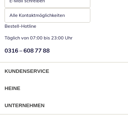
E-Mail schreiben
Öffnet E-Mail-Client
Alle Kontaktmöglichkeiten
Bestell-Hotline
Täglich von 07:00 bis 23:00 Uhr
Numéro de téléphone:
0316 – 608 77 88
Öffnet Telefon
KUNDENSERVICE
HEINE
UNTERNEHMEN