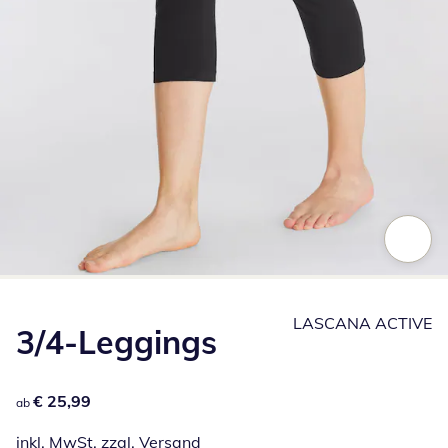
Zum Vergrößern auf das Bild klicken
LASCANA ACTIVE
3/4-Leggings
€ 25,99
€ 25,99
ab
inkl. MwSt. zzgl.
Versand