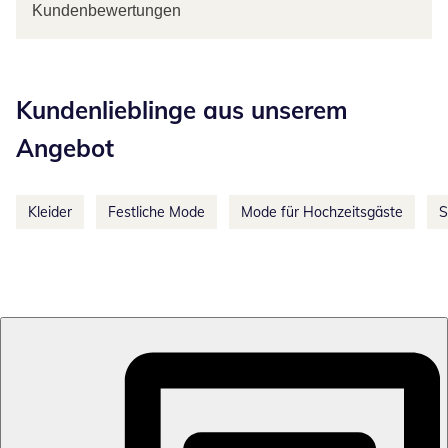
Kundenbewertungen
Kategorie-Empfehlungen überspringen
Kundenlieblinge aus unserem
Angebot
Kleider
Festliche Mode
Mode für Hochzeitsgäste
S