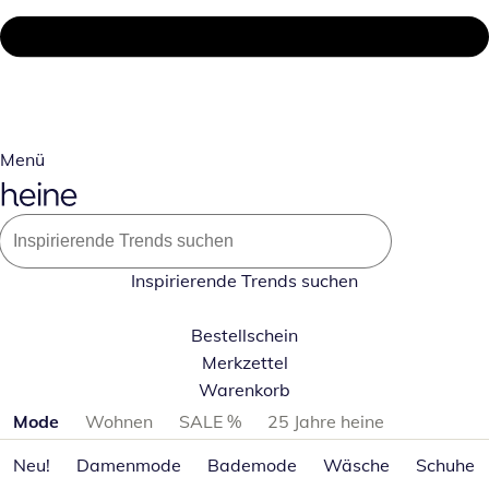
Menü
Inspirierende Trends suchen
Bestellschein
Merkzettel
Warenkorb
Produktkategorien überspringen
Mode
Wohnen
SALE %
25 Jahre heine
Neu!
Damenmode
Bademode
Wäsche
Schuhe