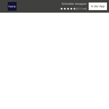
Schneller shoppen
in der App
(13.2 tsd)
Zum Hauptinhalt springen