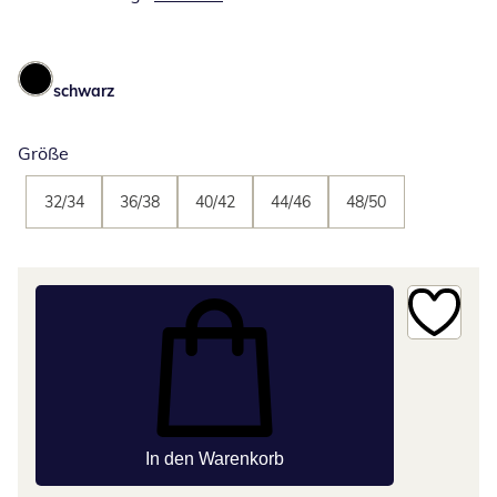
schwarz
Größe
32/34
36/38
40/42
44/46
48/50
In den Warenkorb