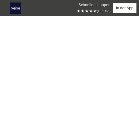
Schneller shoppen
in der App
(13.2 tsd)
Zum Hauptinhalt springen