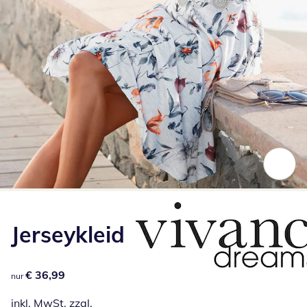
Zum Vergrößern auf das Bild klicken
Jerseykleid
€ 36,99
€ 36,99
nur
inkl. MwSt. zzgl.