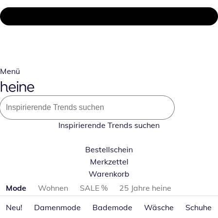
Menü
Inspirierende Trends suchen
Bestellschein
Merkzettel
Warenkorb
Produktkategorien überspringen
Mode
Wohnen
SALE %
25 Jahre heine
Neu!
Damenmode
Bademode
Wäsche
Schuhe