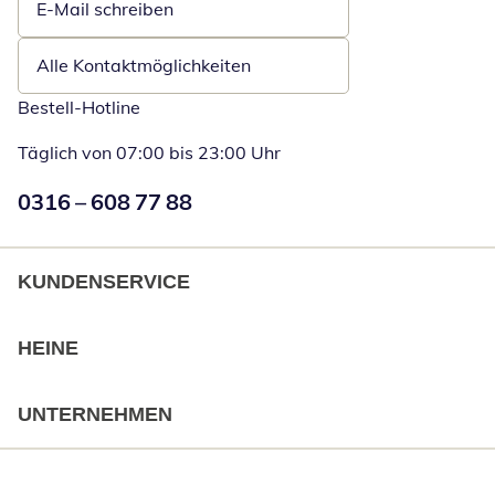
E-Mail schreiben
Öffnet E-Mail-Client
Alle Kontaktmöglichkeiten
Bestell-Hotline
Täglich von 07:00 bis 23:00 Uhr
Numéro de téléphone:
0316 – 608 77 88
Öffnet Telefon
KUNDENSERVICE
HEINE
UNTERNEHMEN