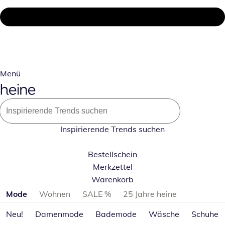
Menü
Inspirierende Trends suchen
Bestellschein
Merkzettel
Warenkorb
Produktkategorien überspringen
Mode
Wohnen
SALE %
25 Jahre heine
Neu!
Damenmode
Bademode
Wäsche
Schuhe