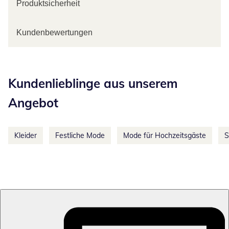
Produktsicherheit
Kundenbewertungen
Kategorie-Empfehlungen überspringen
Kundenlieblinge aus unserem
Angebot
Kleider
Festliche Mode
Mode für Hochzeitsgäste
S