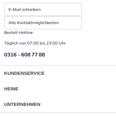
E-Mail schreiben
Öffnet E-Mail-Client
Alle Kontaktmöglichkeiten
Bestell-Hotline
Täglich von 07:00 bis 23:00 Uhr
Numéro de téléphone:
0316 – 608 77 88
Öffnet Telefon
KUNDENSERVICE
HEINE
UNTERNEHMEN