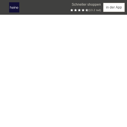
Schneller shoppen
in der App
(13.2 tsd)
Zum Hauptinhalt springen