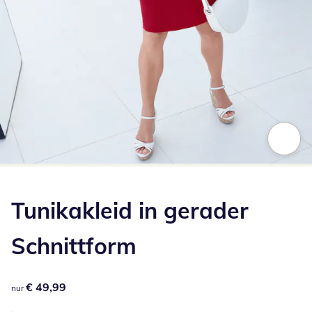
Zum Vergrößern auf das Bild klicken
Tunikakleid in gerader
Schnittform
€ 49,99
€ 49,99
nur