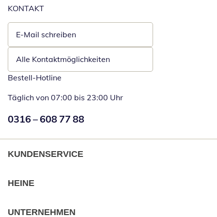
KONTAKT
E-Mail schreiben
Öffnet E-Mail-Client
Alle Kontaktmöglichkeiten
Bestell-Hotline
Täglich von 07:00 bis 23:00 Uhr
Numéro de téléphone:
0316 – 608 77 88
Öffnet Telefon
KUNDENSERVICE
HEINE
UNTERNEHMEN