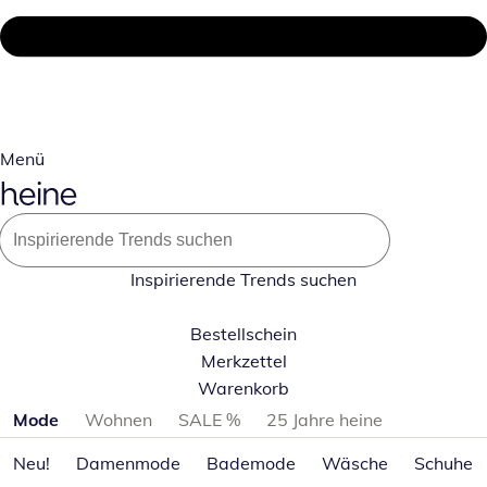
Menü
Inspirierende Trends suchen
Bestellschein
Merkzettel
Warenkorb
Produktkategorien überspringen
Mode
Wohnen
SALE %
25 Jahre heine
Neu!
Damenmode
Bademode
Wäsche
Schuhe