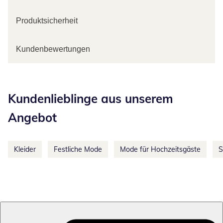
Produktsicherheit
Kundenbewertungen
Kategorie-Empfehlungen überspringen
Kundenlieblinge aus unserem
Angebot
Kleider
Festliche Mode
Mode für Hochzeitsgäste
S