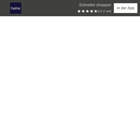
Schneller shoppen
in der App
(13.2 tsd)
Zum Hauptinhalt springen