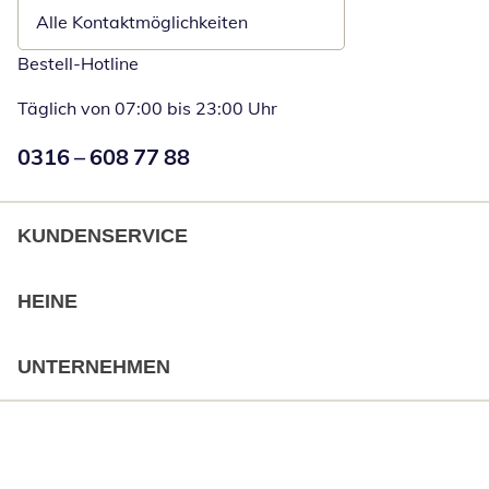
Alle Kontaktmöglichkeiten
Bestell-Hotline
Täglich von 07:00 bis 23:00 Uhr
Numéro de téléphone:
0316 – 608 77 88
Öffnet Telefon
KUNDENSERVICE
HEINE
UNTERNEHMEN