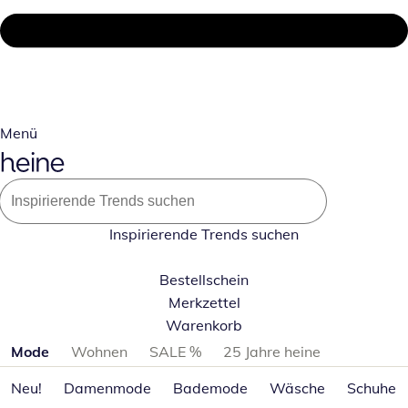
Menü
Inspirierende Trends suchen
Bestellschein
Merkzettel
Warenkorb
Produktkategorien überspringen
Mode
Wohnen
SALE %
25 Jahre heine
Neu!
Damenmode
Bademode
Wäsche
Schuhe