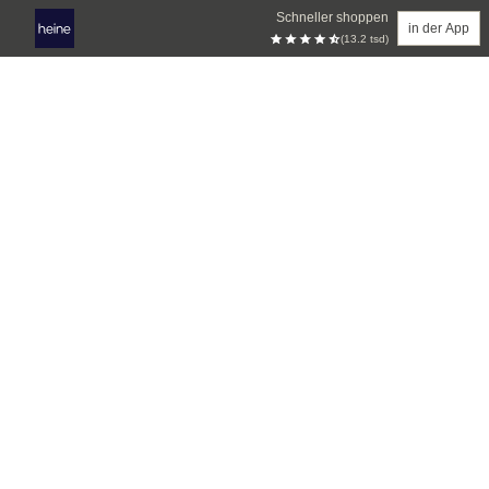
Schneller shoppen
in der App
(13.2 tsd)
Zum Hauptinhalt springen