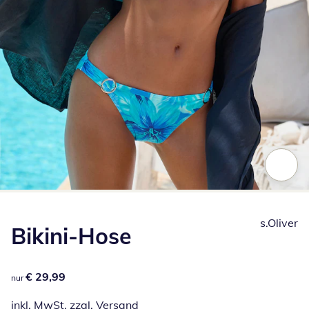
Zum Vergrößern auf das Bild klicken
s.Oliver
Bikini-Hose
€ 29,99
€ 29,99
nur
inkl. MwSt. zzgl.
Versand