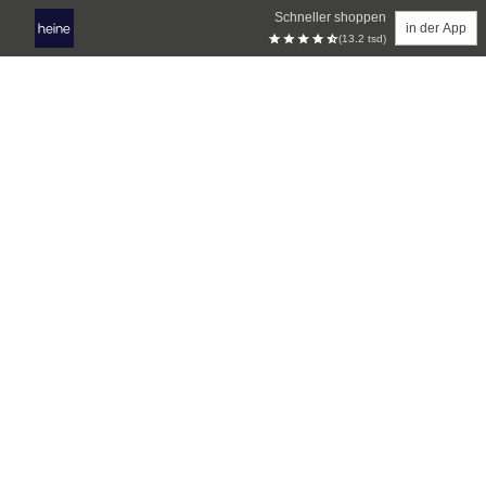
Schneller shoppen
in der App
(13.2 tsd)
Zum Hauptinhalt springen