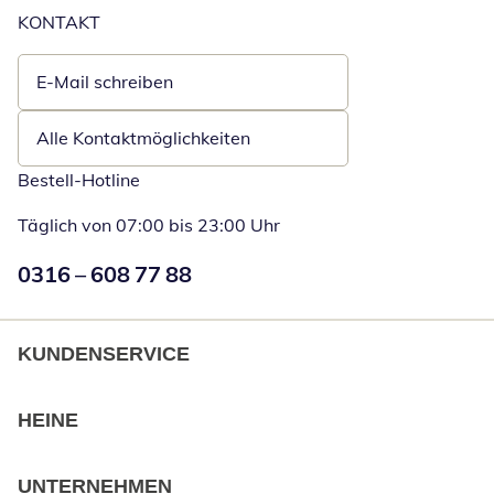
KONTAKT
E-Mail schreiben
Öffnet E-Mail-Client
Alle Kontaktmöglichkeiten
Bestell-Hotline
Täglich von 07:00 bis 23:00 Uhr
Numéro de téléphone:
0316 – 608 77 88
Öffnet Telefon
KUNDENSERVICE
HEINE
UNTERNEHMEN