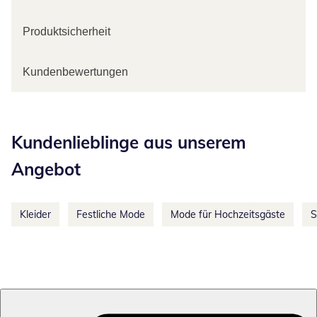
Produktsicherheit
Kundenbewertungen
Kategorie-Empfehlungen überspringen
Kundenlieblinge aus unserem
Angebot
Kleider
Festliche Mode
Mode für Hochzeitsgäste
S