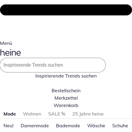
Menü
Inspirierende Trends suchen
Bestellschein
Merkzettel
Warenkorb
Produktkategorien überspringen
Mode
Wohnen
SALE %
25 Jahre heine
Neu!
Damenmode
Bademode
Wäsche
Schuhe