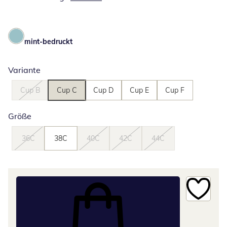
mint-bedruckt
Variante
Cup B
Cup C
Cup D
Cup E
Cup F
Größe
36C
38C
40C
42C
44C