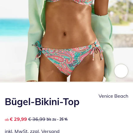
Zum Vergrößern auf das Bild klicken
Venice Beach
Bügel-Bikini-Top
reduzierter Preis € 29,99, vorheriger Preis: € 36,99
€ 29,99
€ 36,99
bis zu - 26 %
ab
inkl. MwSt. zzgl.
Versand