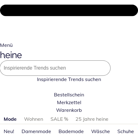
Menü
Inspirierende Trends suchen
Bestellschein
Merkzettel
Warenkorb
Produktkategorien überspringen
Mode
Wohnen
SALE %
25 Jahre heine
Neu!
Damenmode
Bademode
Wäsche
Schuhe