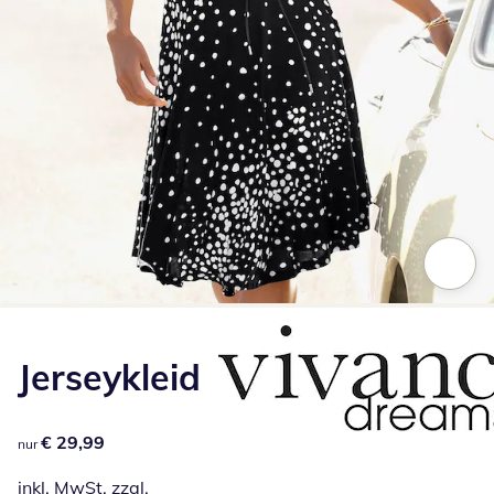
Zum Vergrößern auf das Bild klicken
Jerseykleid
€ 29,99
€ 29,99
nur
inkl. MwSt. zzgl.