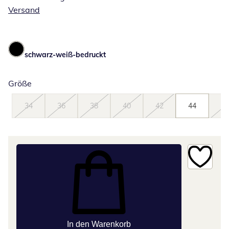
Versand
schwarz-weiß-bedruckt
Größe
34
36
38
40
42
44
46
In den Warenkorb