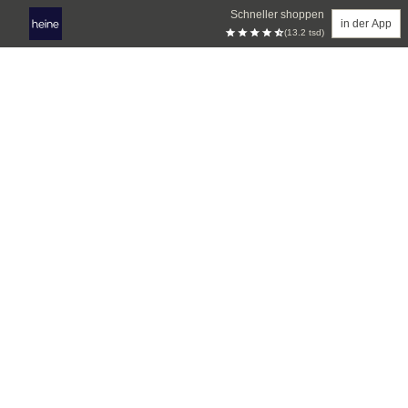
Schneller shoppen
in der App
(13.2 tsd)
Zum Hauptinhalt springen