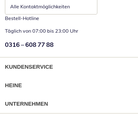
Alle Kontaktmöglichkeiten
Bestell-Hotline
Täglich von 07:00 bis 23:00 Uhr
Numéro de téléphone:
0316 – 608 77 88
Öffnet Telefon
KUNDENSERVICE
HEINE
UNTERNEHMEN